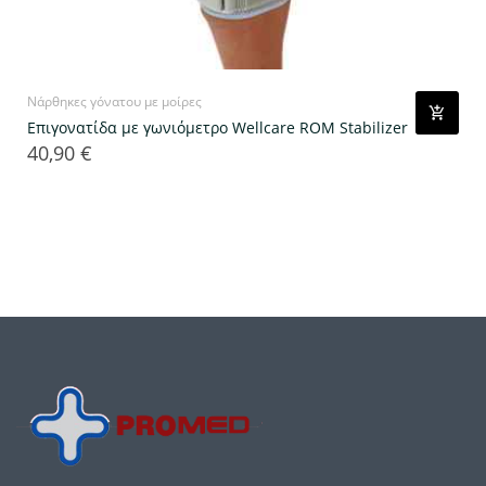
Νάρθηκες γόνατου με μοίρες
Επιγονατίδα με γωνιόμετρο Wellcare ROM Stabilizer
40,90 €
Τιμή