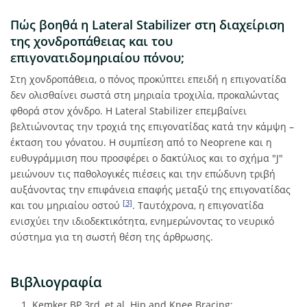
Πώς βοηθά η Lateral Stabilizer στη διαχείριση
της χονδροπάθειας και του
επιγονατιδομηριαίου πόνου;
Στη χονδροπάθεια, ο πόνος προκύπτει επειδή η επιγονατίδα
δεν ολισθαίνει σωστά στη μηριαία τροχιλία, προκαλώντας
φθορά στον χόνδρο. Η Lateral Stabilizer επεμβαίνει
βελτιώνοντας την τροχιά της επιγονατίδας κατά την κάμψη –
έκταση του γόνατου. Η συμπίεση από το Neoprene και η
ευθυγράμμιση που προσφέρει ο δακτύλιος και το σχήμα "J"
μειώνουν τις παθολογικές πιέσεις και την επώδυνη τριβή
αυξάνοντας την επιφάνεια επαφής μεταξύ της επιγονατίδας
[3]
και του μηριαίου οστού
. Ταυτόχρονα, η επιγονατίδα
ενισχύει την ιδιοδεκτικότητα, ενημερώνοντας το νευρικό
σύστημα για τη σωστή θέση της άρθρωσης.
Βιβλιογραφία
1. Kemker BP 3rd, et al. Hip and Knee Bracing: