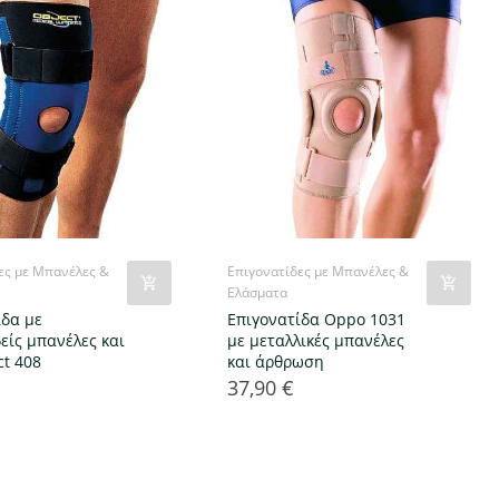
ες με Μπανέλες &
Επιγονατίδες με Μπανέλες &
Ελάσματα
ίδα με
Επιγονατίδα Oppo 1031
είς μπανέλες και
με μεταλλικές μπανέλες
ct 408
και άρθρωση
37,90 €
Τιμή