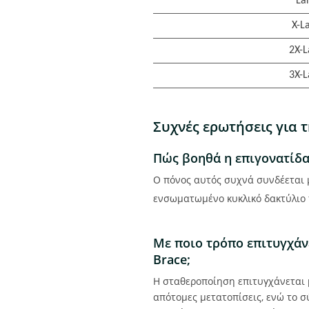
La
X-L
2X-L
3X-L
Συχνές ερωτήσεις για τ
Πώς βοηθά η επιγονατίδα
Ο πόνος αυτός συχνά συνδέεται 
ενσωματωμένο κυκλικό δακτύλιο 
Με ποιο τρόπο επιτυγχάν
Brace;
Η σταθεροποίηση επιτυγχάνεται 
απότομες μετατοπίσεις, ενώ το 