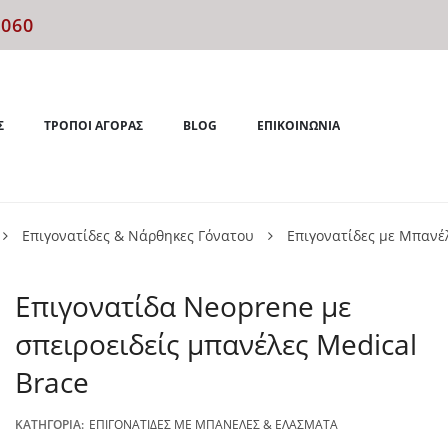
4060
Σ
ΤΡΌΠΟΙ ΑΓΟΡΆΣ
BLOG
ΕΠΙΚΟΙΝΩΝΊΑ
Επιγονατίδες & Νάρθηκες Γόνατου
Επιγονατίδες με Μπανέ
Επιγονατίδα Neoprene με
σπειροειδείς μπανέλες Medical
Brace
ΚΑΤΗΓΟΡΊΑ:
ΕΠΙΓΟΝΑΤΊΔΕΣ ΜΕ ΜΠΑΝΈΛΕΣ & ΕΛΆΣΜΑΤΑ