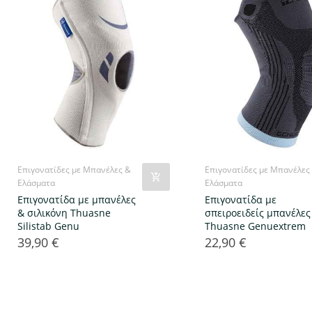
Επιγονατίδες με Μπανέλες &
Επιγονατίδες με Μπανέλες
Ελάσματα
Ελάσματα
Επιγονατίδα με μπανέλες
Επιγονατίδα με
& σιλικόνη Thuasne
σπειροειδείς μπανέλες
Silistab Genu
Thuasne Genuextrem
39,90 €
22,90 €
Τιμή
Τιμή