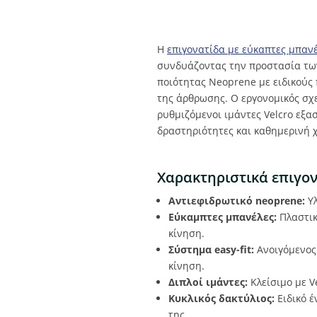
Η
επιγονατίδα με εύκαπτες μπαν
συνδυάζοντας την προστασία τω
ποιότητας Neoprene με ειδικούς 
της άρθρωσης. Ο εργονομικός σχ
ρυθμιζόμενοι ιμάντες Velcro εξα
δραστηριότητες και καθημερινή 
Χαρακτηριστικά επιγο
Αντιεφιδρωτικό neoprene:
Υλ
Εύκαμπτες μπανέλες:
Πλαστικ
κίνηση.
Σύστημα easy-fit:
Ανοιγόμενος 
κίνηση.
Διπλοί ιμάντες:
Κλείσιμο με V
Κυκλικός δακτύλιος:
Ειδικό έ
της.