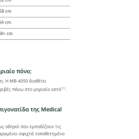
 52 cm
 58 cm
 64 cm
68+ cm
ριαίο πόνο;
η. Η MB-4050 διαθέτει
ριβές πάνω στο μηριαίο οστό
.
[1]
ιγονατίδα της Medical
ς οδηγοί που εμποδίζουν τις
παραμένει σφιχτά τοποθετημένο