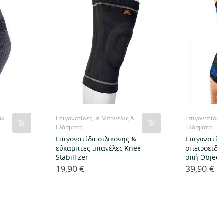
 &
Επιγονατίδες με Μπανέλες &
Επιγονατίδ
Ελάσματα
Ελάσματα
Επιγονατίδα σιλικόνης &
Επιγονατ
εύκαμπτες μπανέλες Knee
σπειροειδ
Stabillizer
οπή Obje
19,90 €
39,90 €
Τιμή
Τιμή