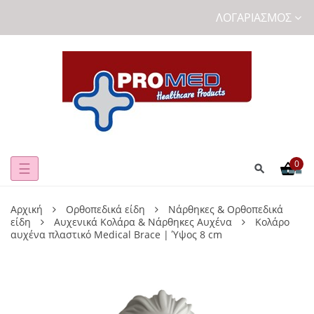
ΛΟΓΑΡΙΑΣΜΌΣ
0
Toggle
☰
navigation
Αρχική
Ορθοπεδικά είδη
Νάρθηκες & Ορθοπεδικά
είδη
Αυχενικά Κολάρα & Νάρθηκες Αυχένα
Κολάρο
αυχένα πλαστικό Medical Brace | Ύψος 8 cm