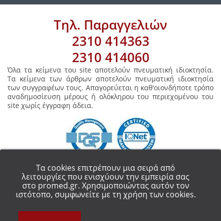
Τηλ. Παραγγελιών
2310 414363
2310 414060
Όλα τα κείμενα του site αποτελούν πνευματική ιδιοκτησία.
Τα κείμενα των άρθρων αποτελούν πνευματική ιδιοκτησία
των συγγραφέων τους. Απαγορεύεται η καθ'οιονδήποτε τρόπο
αναδημοσίευση μέρους ή ολόκληρου του περιεχομένου του
site χωρίς έγγραφη άδεια.
Τα cookies επιτρέπουν μια σειρά από
λειτουργίες που ενισχύουν την εμπειρία σας
στο promed.gr. Χρησιμοποιώντας αυτόν τον
COPYRIGHT 2018 - ALL RIGHT RESERVED.
PROMED ΟΡΘΟΠΕΔΙΚΑ ΕΙΔΗ
ιστότοπο, συμφωνείτε με τη χρήση των cookies.
ΘΕΣΣΑΛΟΝΙΚΗ