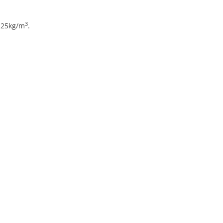
3
 25kg/m
.