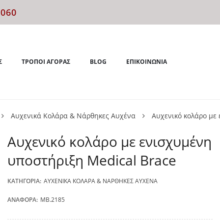
4060
Σ
ΤΡΌΠΟΙ ΑΓΟΡΆΣ
BLOG
ΕΠΙΚΟΙΝΩΝΊΑ
Αυχενικά Κολάρα & Νάρθηκες Αυχένα
Αυχενικό κολάρο με
Αυχενικό κολάρο με ενισχυμένη
υποστήριξη Μedical Brace
ΚΑΤΗΓΟΡΊΑ:
ΑΥΧΕΝΙΚΆ ΚΟΛΆΡΑ & ΝΆΡΘΗΚΕΣ ΑΥΧΈΝΑ
ΑΝΑΦΟΡΆ:
ΜΒ.2185