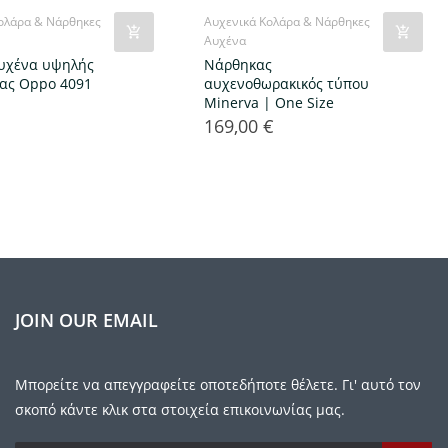
ολάρα & Νάρθηκες
Αυχενικά Κολάρα & Νάρθηκες
Αυχένα
υχένα υψηλής
Νάρθηκας
ας Oppo 4091
αυχενοθωρακικός τύπου
Minerva | One Size
169,00 €
Τιμή
JOIN OUR EMAIL
Μπορείτε να απεγγραφείτε οποτεδήποτε θέλετε. Γι' αυτό τον
σκοπό κάντε κλικ στα στοιχεία επικοινωνίας μας.