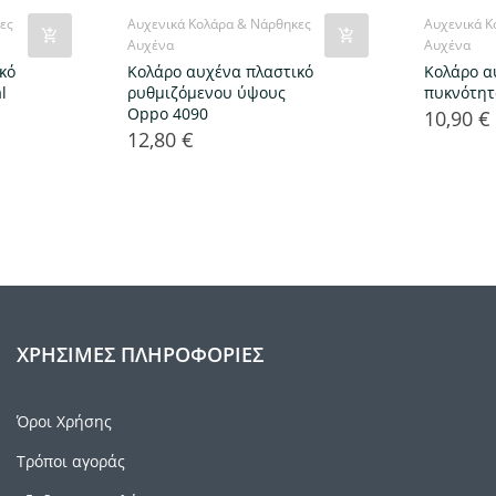
ες
Αυχενικά Κολάρα & Νάρθηκες
Αυχενικά Κ
Αυχένα
Αυχένα
κό
Κολάρο αυχένα πλαστικό
Κολάρο α
l
ρυθμιζόμενου ύψους
πυκνότητ
Oppo 4090
10,90 €
Τιμή
12,80 €
Τιμή
ΧΡΉΣΙΜΕΣ ΠΛΗΡΟΦΟΡΊΕΣ
Όροι Χρήσης
Τρόποι αγοράς