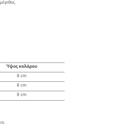
μέγεθος.
Ύψος
κολάρου
8 cm
8 cm
8 cm
να.