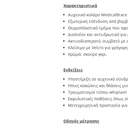
Χαρακτηριστικά
Αυχενικό κολάρο
Medical
Brace
Εξωτερική επένδυση από βαμβ
Θερμοπλαστικό τμήμα που αφαι
Διαπνέον και αντιιδρωτικό για
Ακτινοδιαπερατό, συμβατό με α
Κλείσιμο με Velcro για γρήγορ
Χρώμα: σκούρο γκρι.
Ενδείξεις
Υποστήριξη σε αυχενικό σύνδρ
Ήπιες κακώσεις και θλάσεις μ
Τραυματισμοί τύπου whiplash (
Εκφυλιστικές παθήσεις όπως 
Μετεγχειρητική προστασία για
Οδηγός μέτρησης