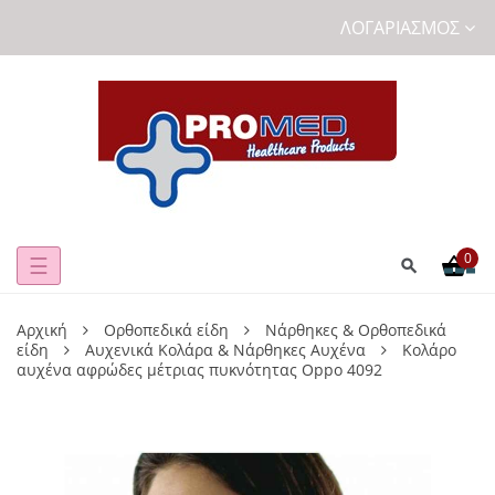
ΛΟΓΑΡΙΑΣΜΌΣ
0
Toggle
☰
navigation
Αρχική
Ορθοπεδικά είδη
Νάρθηκες & Ορθοπεδικά
είδη
Αυχενικά Κολάρα & Νάρθηκες Αυχένα
Κολάρο
αυχένα αφρώδες μέτριας πυκνότητας Oppo 4092