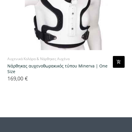
Αυχενικά Κολάρα & Νάρθηκες Αυχένα
Νάρθηκας αυχενοθωρακικός τύπου Minerva | One
Size
169,00 €
Τιμή