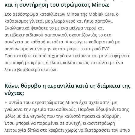
και η συντήρηση του στρώματος Minoa;
Στο αερόστρωμα κατακλίσεων Minoa της Mobiak Care, ο
καθαρισμός γίνεται με χλιαρό νερό και ήπιο σαπούνι.
Εναλλακτικά ψεκάστε το με ένα μείγμα νερού και
αντιβακτηριδιακού σαπουνιού, σκουπίζοντάς το στη
συνέχεια με καθαρή πετσέτα. Αποφύγετε καθαριστικά με
οινόπνευμα για να μην καταστραφεί το ιατρικό PVC.
Προστατέψτε το από αιχμηρά αντικείμενα και μην το φέρνετε
σε επαφή με κρέμες ή έλαια, καλύπτοντάς το πάντα με ένα
λεπτό βαμβακερό σεντόνι.
Κάνει θόρυβο η αεραντλία κατά τη διάρκεια της
νύχτας;
Η αντλία του αεροστρώματος Minoa έχει σχεδιαστεί με
γνώμονα την ηρεμία του ασθενούς. Παράγει θόρυβο έντασης
μόλις 30 dB, γεγονός που την καθιστά πρακτικά αθόρυβη.
Έτσι, μπορεί να παραμένει σε συνεχή, εικοσιτετράωρη
λειτουργία δίπλα στο κρεβάτι χωρίς να διαταράσσει τον ύπνο