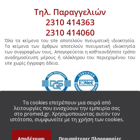
Τηλ. Παραγγελιών
2310 414363
2310 414060
Όλα τα κείμενα του site αποτελούν πνευματική ιδιοκτησία.
Τα κείμενα των άρθρων αποτελούν πνευματική ιδιοκτησία
των συγγραφέων τους. Απαγορεύεται η καθ'οιονδήποτε τρόπο
αναδημοσίευση μέρους ή ολόκληρου του περιεχομένου του
site χωρίς έγγραφη άδεια.
Τα cookies επιτρέπουν μια σειρά από
λειτουργίες που ενισχύουν την εμπειρία σας
στο promed.gr. Χρησιμοποιώντας αυτόν τον
COPYRIGHT 2018 - ALL RIGHT RESERVED.
PROMED ΟΡΘΟΠΕΔΙΚΑ ΕΙΔΗ
ιστότοπο, συμφωνείτε με τη χρήση των cookies.
ΘΕΣΣΑΛΟΝΙΚΗ
Αποδέχομαι
Περισσότερες Πληροφορίες