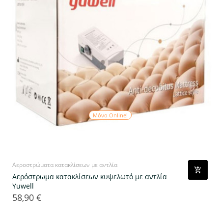
Μόνο Online!
Αεροστρώματα κατακλίσεων με αντλία
Αερόστρωμα κατακλίσεων κυψελωτό με αντλία
Yuwell
58,90 €
Τιμή