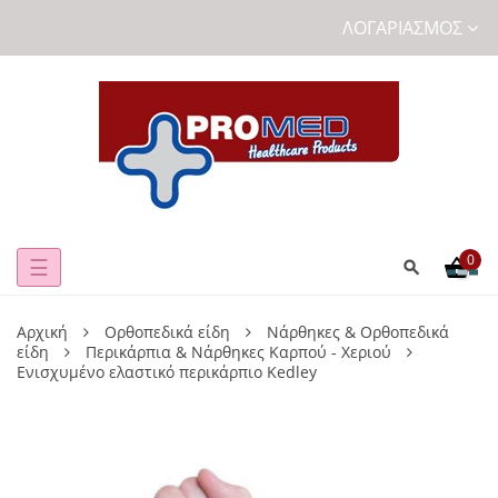
ΛΟΓΑΡΙΑΣΜΌΣ
0
Toggle
☰
navigation
Αρχική
Ορθοπεδικά είδη
Νάρθηκες & Ορθοπεδικά
είδη
Περικάρπια & Νάρθηκες Καρπού - Χεριού
Ενισχυμένο ελαστικό περικάρπιο Kedley