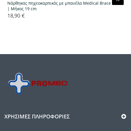
Νάρθηκας πηχεοκαρπικός με μπανέλα Medical Brace
| Μήκος 19 cm
18,90 €
Τιμή
ΧΡΉΣΙΜΕΣ ΠΛΗΡΟΦΟΡΊΕΣ