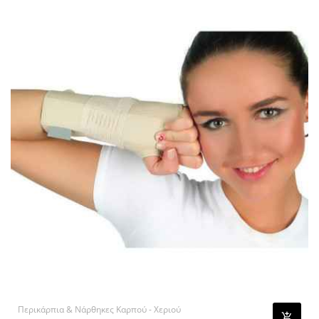
Περικάρπια & Νάρθηκες Καρπού - Χεριού