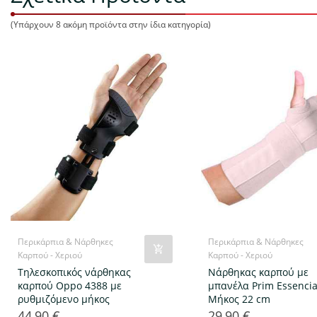
(Υπάρχουν 8 ακόμη προϊόντα στην ίδια κατηγορία)
Περικάρπια & Νάρθηκες
Περικάρπια & Νάρθηκες
Καρπού - Χεριού
Καρπού - Χεριού
Τηλεσκοπικός νάρθηκας
Νάρθηκας καρπού με
καρπού Oppo 4388 με
μπανέλα Prim Essencia
ρυθμιζόμενο μήκος
Μήκος 22 cm
44,90 €
29,90 €
Τιμή
Τιμή