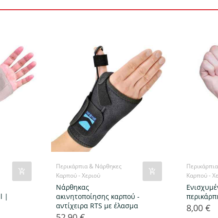
Περικάρπια & Νάρθηκες
Περικάρπια
Καρπού - Χεριού
Καρπού - Χ
Νάρθηκας
Ενισχυμέ
l |
ακινητοποίησης καρπού -
περικάρπ
αντίχειρα RTS με έλασμα
8,00 €
Τιμή
52,90 €
Τιμή