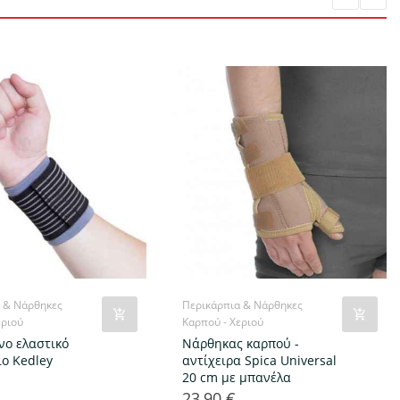
 & Νάρθηκες
Περικάρπια & Νάρθηκες
εριού
Καρπού - Χεριού
νο ελαστικό
Νάρθηκας καρπού -
ιο Kedley
αντίχειρα Spica Universal
20 cm με μπανέλα
23,90 €
Τιμή