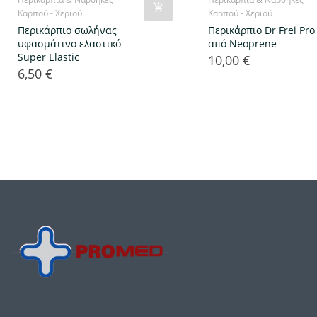
Καρπού - Χεριού
Καρπού - Χεριού
Περικάρπιο σωλήνας
Περικάρπιο Dr Frei Pro
υφασμάτινο ελαστικό
από Neoprene
Super Elastic
10,00 €
Τιμή
6,50 €
Τιμή