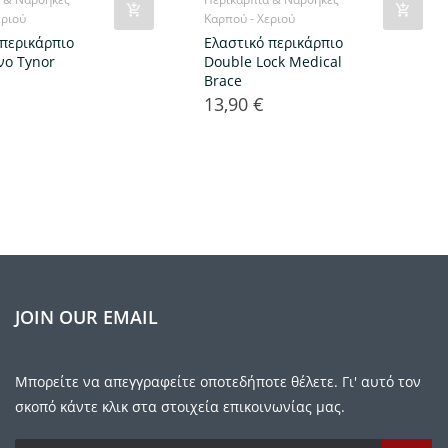
εριού
Καρπού - Χεριού
 περικάρπιο
Ελαστικό περικάρπιο
νο Tynor
Double Lock Medical
Brace
13,90 €
Τιμή
JOIN OUR EMAIL
Μπορείτε να απεγγραφείτε οποτεδήποτε θέλετε. Γι' αυτό τον
σκοπό κάντε κλικ στα στοιχεία επικοινωνίας μας.