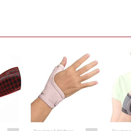
Περικάρπια & Νάρθηκες
Περικάρπια