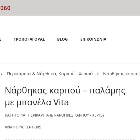
4060
Σ
ΤΡΌΠΟΙ ΑΓΟΡΆΣ
BLOG
ΕΠΙΚΟΙΝΩΝΊΑ
Περικάρπια & Νάρθηκες Καρπού - Χεριού
Νάρθηκας καρπού
Νάρθηκας καρπού – παλάμης
με μπανέλα Vita
ΚΑΤΗΓΟΡΊΑ:
ΠΕΡΙΚΆΡΠΙΑ & ΝΆΡΘΗΚΕΣ ΚΑΡΠΟΎ - ΧΕΡΙΟΎ
ΑΝΑΦΟΡΆ:
03-1-005