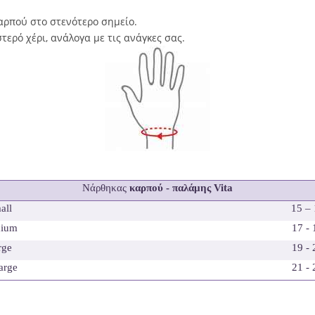
αρπού στο στενότερο σημείο.
στερό χέρι, ανάλογα με τις ανάγκες σας.
Νάρθηκας
καρπού - παλάμης Vita
all
15 –
ium
17 -
rge
19 -
arge
21 -