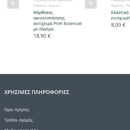
Καρπού - Χεριού
Καρπού - Χ
Νάρθηκας
Ελαστικό
ακινητοποίησης
ενισχυμέ
αντίχειρα Prim Essencial
8,00 €
Τιμή
με έλασμα
18,90 €
Τιμή
ΧΡΉΣΙΜΕΣ ΠΛΗΡΟΦΟΡΊΕΣ
Όροι Χρήσης
Τρόποι αγοράς