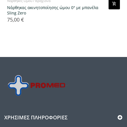
Νάρθηκες Ώμου / Βραχίονα
Νάρθηκας ακινητοποίησης ώμου 0° με μπανέλα
Sling Zero
75,00 €
Τιμή
ΧΡΉΣΙΜΕΣ ΠΛΗΡΟΦΟΡΊΕΣ