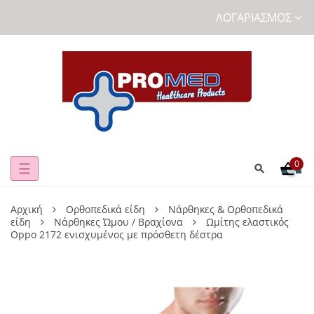
ΛΟΓΑΡΙΑΣΜΌΣ
0
Toggle
☰
navigation
Αρχική
Ορθοπεδικά είδη
Νάρθηκες & Ορθοπεδικά
είδη
Νάρθηκες Ώμου / Βραχίονα
Ωμίτης ελαστικός
Oppo 2172 ενισχυμένος με πρόσθετη δέστρα