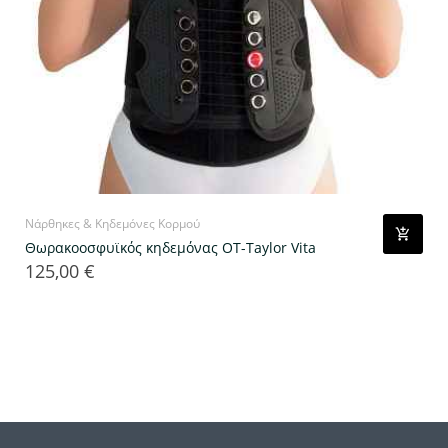
Νάρθηκες & Κηδεμόνες Κορμού
Θωρακοοσφυϊκός κηδεμόνας OT-Taylor Vita
125,00 €
Τιμή