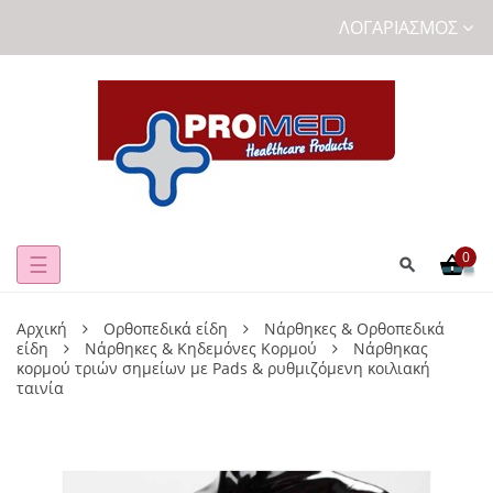
ΛΟΓΑΡΙΑΣΜΌΣ
0
Toggle
☰
navigation
Αρχική
Ορθοπεδικά είδη
Νάρθηκες & Ορθοπεδικά
είδη
Νάρθηκες & Κηδεμόνες Κορμού
Νάρθηκας
κορμού τριών σημείων με Pads & ρυθμιζόμενη κοιλιακή
ταινία