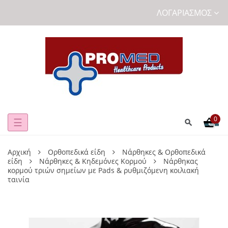
ΛΟΓΑΡΙΑΣΜΌΣ
0
Toggle
☰
navigation
Αρχική
Ορθοπεδικά είδη
Νάρθηκες & Ορθοπεδικά
είδη
Νάρθηκες & Κηδεμόνες Κορμού
Νάρθηκας
κορμού τριών σημείων με Pads & ρυθμιζόμενη κοιλιακή
ταινία