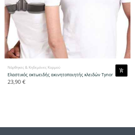
Νάρθηκες & Κηδεμόνες Κορμού
Ελαστικός οκτωειδής ακινητοποιητής κλειδών Tynor
23,90 €
Τιμή