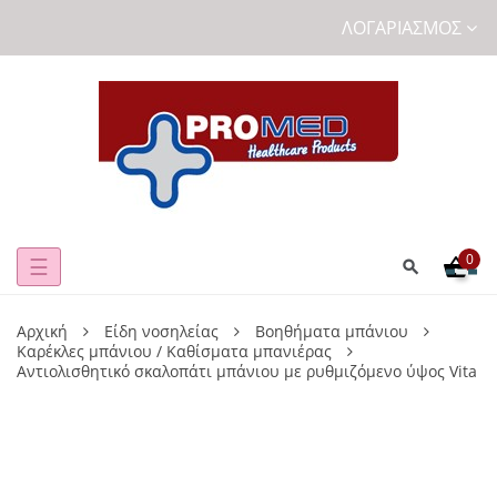
ΛΟΓΑΡΙΑΣΜΌΣ
0
Toggle
☰
navigation
Αρχική
Είδη νοσηλείας
Βοηθήματα μπάνιου
Καρέκλες μπάνιου / Καθίσματα μπανιέρας
Αντιολισθητικό σκαλοπάτι μπάνιου με ρυθμιζόμενο ύψος Vita