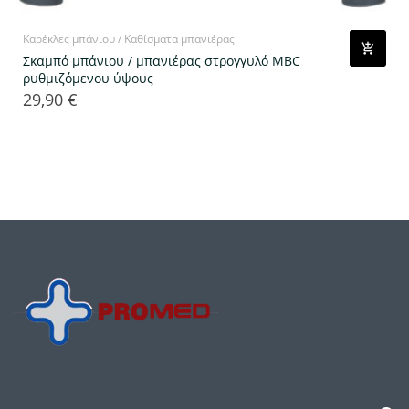
Καρέκλες μπάνιου / Καθίσματα μπανιέρας
Σκαμπό μπάνιου / μπανιέρας στρογγυλό MBC
ρυθμιζόμενου ύψους
29,90 €
Τιμή