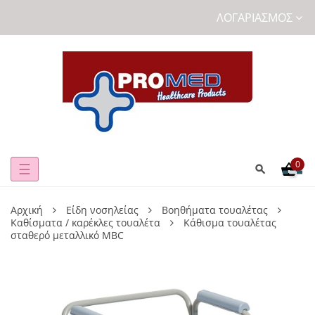
ΛΟΓΑΡΙΑΣΜΌΣ
0
Toggle
☰
navigation
Αρχική
Είδη νοσηλείας
Βοηθήματα τουαλέτας
Καθίσματα / καρέκλες τουαλέτα
Κάθισμα τουαλέτας
σταθερό μεταλλικό MBC