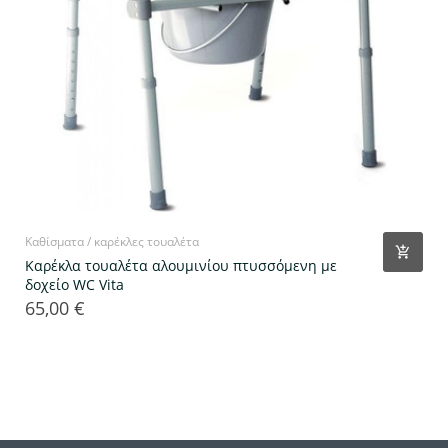
Καθίσματα / καρέκλες τουαλέτα
Καρέκλα τουαλέτα αλουμινίου πτυσσόμενη με
δοχείο WC Vita
65,00 €
Τιμή