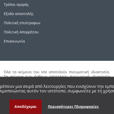
Τρόποι αγοράς
Εξοδα αποστολής
Πολιτική επιστροφων
Πολιτική Απορρήτου
Επικοινωνία
Όλα τα κείμενα του site αποτελούν πνευματική ιδιοκτησία.
Τα κείμενα των άρθρων αποτελούν πνευματική ιδιοκτησία
των συγγραφέων τους. Απαγορεύεται η καθ'οιονδήποτε τρόπο
αναδημοσίευση μέρους ή ολόκληρου του περιεχομένου του
τρέπουν μια σειρά από λειτουργίες που ενισχύουν την εμπε
site χωρίς έγγραφη άδεια.
ιμοποιώντας αυτόν τον ιστότοπο, συμφωνείτε με τη χρήση
Αποδέχομαι
Περισσότερες Πληροφορίες
YRIGHT 2018 - ALL RIGHT RESERVED.
PROMED ΟΡΘΟΠΕΔΙΚΑ ΕΙΔΗ ΘΕΣΣΑΛΟΝ