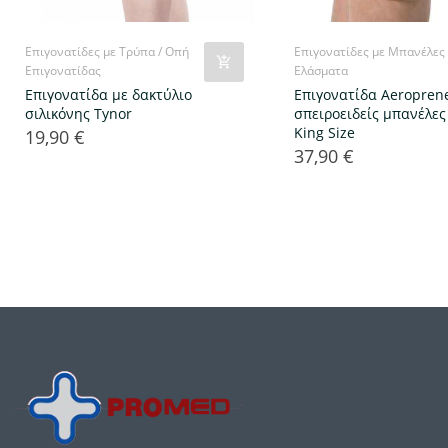
Επιγονατίδες με Τρύπα / Οπή
Επιγονατίδες με Μπανέλες
Επιγονατίδας
Ελάσματα
Επιγονατίδα με δακτύλιο
Επιγονατίδα Aeropren
σιλικόνης Tynor
σπειροειδείς μπανέλες
King Size
19,90 €
Τιμή
37,90 €
Τιμή