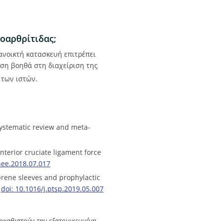
εοαρθρίτιδας;
 ανοικτή κατασκευή επιτρέπει
ση βοηθά στη διαχείριση της
 των ιστών.
 systematic review and meta-
anterior cruciate ligament force
nee.2018.07.017
prene sleeves and prophylactic
.
doi: 10.1016/j.ptsp.2019.05.007
οκαθιστούν την εξατομικευμένη