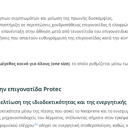
ήπιων συμπτωμάτων και μείωση της πρωινής δυσκαμψίας.
ποστήριξη σε περιπτώσεις χονδροπάθειας επιγονατίδας ή ελαφρώ
ν επανένταξη στην άθληση μετά από τενοντίτιδα του επιγονατιδικ
σεις που απαιτούν ευθυγράμμιση της επιγονατίδας κατά την κίν
μέγεθος κοινό για όλους (one size)
, το οποίο ρυθμίζεται μέσω τω
ην επιγονατίδα Protec
ελτίωση της ιδιοδεκτικότητας και της ενεργητική
δεκτικότητα μέσω της πίεσης που ασκεί το Neoprene και το ενισχυ
υς μηχανοϋποδοχείς του δέρματος, στέλνοντας σήματα στον εγκέφα
υρομυϊκού ελέγχου
οδηγεί σε ενεργητική σταθεροποίηση, καθώς ο
[2]