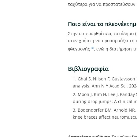
ταχύτερα για να προστατεύσουν 
Ποιο είναι το πλεονέκτημ
Στην οστεοαρθρίτιδα, το οίδημα 
στον χρήστη να προσαρμόζει τη 
φλεγμονής
, ενώ η διατήρηση τ
[3]
Βιβλιογραφία
1. Ghai S, Nilson F, Gustavsson
analysis. Ann N Y Acad Sci. 202
2. Moon J, Kim H, Lee J, Panday
during drop jumps: A clinical i
3. Bodendorfer BM, Arnold NR, 
knee braces affect neuromuscul
Αποποίηση ευθύνης:
Τα ορθοπεδικ