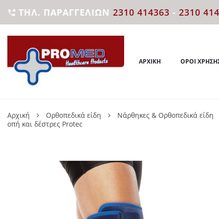
ΤΗΛ. ΠΑΡΑΓΓΕΛΙΏΝ
2310 414363
-
2310 41

ΑΡΧΙΚΉ
ΌΡΟΙ ΧΡΉΣΗ
Αρχική
Ορθοπεδικά είδη
Νάρθηκες & Ορθοπεδικά είδη
οπή και δέστρες Protec