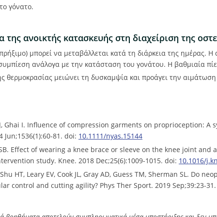
το γόνατο.
α της ανοικτής κατασκευής στη διαχείριση της οστ
(πρήξιμο) μπορεί να μεταβάλλεται κατά τη διάρκεια της ημέρας. Η
συμπίεση ανάλογα με την κατάσταση του γονάτου. Η βαθμιαία πίε
ης θερμοκρασίας μειώνει τη δυσκαμψία και προάγει την αιμάτωση
 J, Ghai I. Influence of compression garments on proprioception: A
4 Jun;1536(1):60-81. doi:
10.1111/nyas.15144
 SB. Effect of wearing a knee brace or sleeve on the knee joint and 
ntervention study. Knee. 2018 Dec;25(6):1009-1015. doi:
10.1016/j.k
Shu HT, Leary EV, Cook JL, Gray AD, Guess TM, Sherman SL. Do neo
ar control and cutting agility? Phys Ther Sport. 2019 Sep;39:23-31
ά βοηθήματα αποτελούν συμπληρωματικά μέσα υποστήριξης και δεν υπ