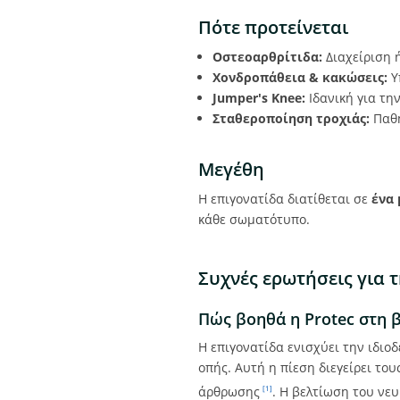
Πότε προτείνεται
Οστεοαρθρίτιδα:
Διαχείριση 
Χονδροπάθεια & κακώσεις:
Υ
Jumper's Knee:
Ιδανική για τη
Σταθεροποίηση τροχιάς:
Παθή
Μεγέθη
Η επιγονατίδα διατίθεται σε
ένα 
κάθε σωματότυπο.
Συχνές ερωτήσεις για τ
Πώς βοηθά η Protec στη β
Η επιγονατίδα ενισχύει την ιδιο
οπής. Αυτή η πίεση διεγείρει το
άρθρωσης
. Η βελτίωση του νε
[1]