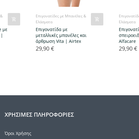
 &
Επιγονατίδες με Μπανέλες &
Επιγονατίδ
Ελάσματα
Ελάσματα
e με
Επιγονατίδα με
Επιγονατ
 |
μεταλλικές μπανέλες και
σπειροει
άρθρωση Vita | Airtex
Alfacare
29,90 €
29,90 €
Τιμή
Τιμή
ΧΡΉΣΙΜΕΣ ΠΛΗΡΟΦΟΡΊΕΣ
Όροι Χρήσης