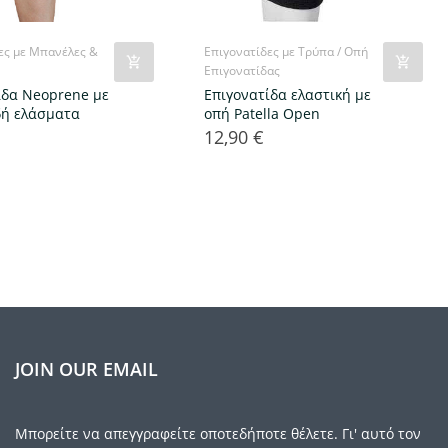
ες με Μπανέλες &
Επιγονατίδες με Τρύπα / Οπή
Επιγονατίδας
ίδα Neoprene με
Eπιγονατίδα ελαστική με
δή ελάσματα
οπή Patella Open
12,90 €
Τιμή
JOIN OUR EMAIL
Μπορείτε να απεγγραφείτε οποτεδήποτε θέλετε. Γι' αυτό τον