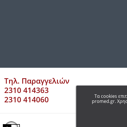
Τηλ. Παραγγελιών
2310 414363
Τα cookies επι
2310 414060
promed.gr. Χρησ
COP