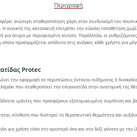
Περιγραφή
σφέρει ανώτερη σταθεροποίηση χάρη στον συνδυασμό του ποιοτικ
 Η ανοικτή της κατασκευή επιτρέπει την εύκολη τοποθέτηση χωρί
κή για άτομα με περιορισμένη κίνηση. Παράλληλα, οι ρυθμιζόμενε
 οποία προσαρμόζεται απόλυτα στις ανάγκες κάθε χρήστη για μέ
ατίδας Protec
ύνει την εφαρμογή σε περιπτώσεις έντονου οιδήματος ή δυσκολί
ιλαράκι που σταθεροποιεί την επιγονατίδα στην ανατομική της θέ
λλητοι ιμάντες που προσφέρουν εξατομικευμένη συμπίεση και βε
ητας σύνθεση που διατηρεί τη θεραπευτική θερμότητα και αυξάνε
λη για χρήση τόσο στο αριστερό όσο και στο δεξί γόνατο με την 