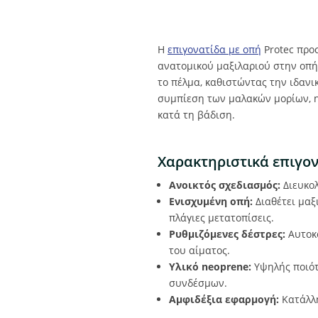
Η
επιγονατίδα με οπή
Protec προ
ανατομικού μαξιλαριού στην οπή.
το πέλμα, καθιστώντας την ιδανι
συμπίεση των μαλακών μορίων, η
κατά τη βάδιση.
Χαρακτηριστικά επιγον
Ανοικτός σχεδιασμός:
Διευκολ
Ενισχυμένη οπή:
Διαθέτει μαξ
πλάγιες μετατοπίσεις.
Ρυθμιζόμενες δέστρες:
Αυτοκό
του αίματος.
Υλικό neoprene:
Υψηλής ποιότ
συνδέσμων.
Αμφιδέξια εφαρμογή:
Κατάλλη