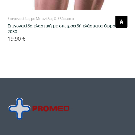
Επιγονατίδες με Μπανέλες & Ελάσματα
Επιγονατίδα ελαστική με σπειροειδή ελάσματα Oppo
2030
19,90 €
Τιμή