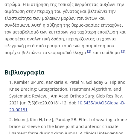
στρώμα. Η διατήρηση της τοπικής θερμότητας αυξάνει την
αιμάτωση στην περιοχή του γόνατος και βελτιώνει την
ελαστικότητα των μαλακών μορίων (τενόντων και
συνδέσμων). Αυτή η αύξηση της θερμοκρασίας επιταχύνει
τον μεταβολισμό των κυττάρων για ταχύτερη επούλωση και
προσφέρει αναλγητική δράση, περιορίζοντας τη χρόνια
φλεγμονή μετά από τραυματισμό ενώ η συμπίεση που
[2]
[3]
παρέχει βελτιώνει το νευρομυϊκό έλεγχο
και το οίδημα
.
Βιβλιογραφία
1. Kemker BP 3rd, Kankaria R, Patel N, Golladay G. Hip and
Knee Bracing: Categorization, Treatment Algorithm, and
Systematic Review. J Am Acad Orthop Surg Glob Res Rev.
2021 Jun 7;5(6):e20.00181-12. doi:
10.5435/JAAOSGlobal-D-
20-00181
2. Moon J, Kim H, Lee J, Panday SB. Effect of wearing a knee
brace or sleeve on the knee joint and anterior cruciate
ligament force during drop jumps: A clinical intervention