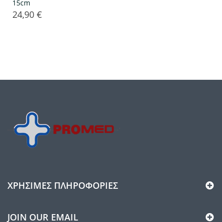
15cm
24,90 €
Τιμή
ΧΡΉΣΙΜΕΣ ΠΛΗΡΟΦΟΡΊΕΣ
JOIN OUR EMAIL