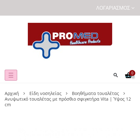
ΛΟΓΑΡΙΑΣΜΌΣ
0
Toggle
☰
navigation
Αρχική
Είδη νοσηλείας
Βοηθήματα τουαλέτας
Ανυψωτικό τουαλέτας με πρόσθιο σφιγκτήρα Vita | Ύψος 12
cm