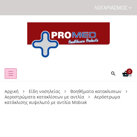
ΛΟΓΑΡΙΑΣΜΌΣ
0
Toggle
☰
navigation
Αρχική
Είδη νοσηλείας
Βοηθήματα κατακλισεων
Αεροστρώματα κατακλίσεων με αντλία
Aερόστρωμα
κατάκλισης κυψελωτό με αντλία Mobiak